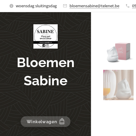
woensdag sluitingsdag
bloemensabine@telenet.be
0
Bloemen
Sabine
Winkelwagen