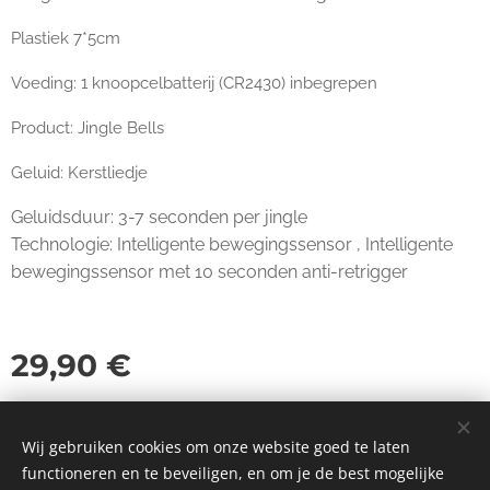
Plastiek 7*5cm
Voeding:
1 knoopcelbatterij (CR2430) inbegrepen
Product:
Jingle Bells
Geluid:
Kerstliedje
Geluidsduur:
3-7 seconden per jingle
Technologie:
Intelligente bewegingssensor
, Intelligente
bewegingssensor met 10 seconden anti-retrigger
29,90
€
Wij gebruiken cookies om onze website goed te laten
functioneren en te beveiligen, en om je de best mogelijke
© 2023 Alle rechten voorbehouden