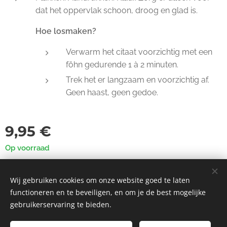
dat het oppervlak schoon, droog en glad is.
Hoe losmaken?
Verwarm het citaat voorzichtig met een
föhn gedurende 1 à 2 minuten.
Trek het er langzaam en voorzichtig af.
Geen haast, geen gedoe.
9,95
€
Op voorraad
Wij gebruiken cookies om onze website goed te laten
functioneren en te beveiligen, en om je de best mogelijke
© 2023 Alle rechten voorbehouden
gebruikerservaring te bieden.
Cookies