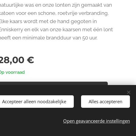
natuurlijke was en onze lonten zijn gemaakt van
katoen voor een schone, roetvrije verbranding.
Elke kaars wordt met de hand gegoten in
Enniskerry en elk van onze kaarsen met één lont
heeft een minimale brandduur van 50 uur.
28,00
€
Op voorraad
Toevoegen aan de winkelwagen
Accepteer alleen noodzakelijke
Alles accepteren
Open geavanceerde instellingen