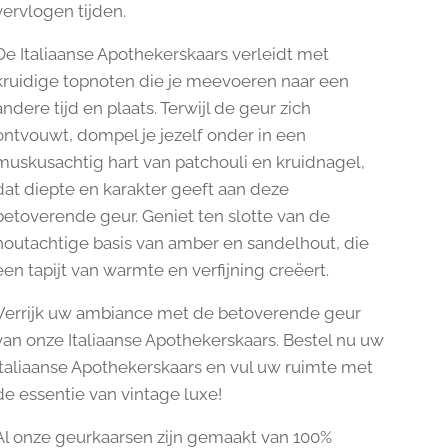
vervlogen tijden.
De
Italiaanse Apothekerskaars
verleidt met
kruidige topnoten die je meevoeren naar een
andere tijd en plaats. Terwijl de geur zich
ontvouwt, dompel je jezelf onder in een
muskusachtig hart van patchouli en kruidnagel,
dat diepte en karakter geeft aan deze
betoverende geur. Geniet ten slotte van de
houtachtige basis van amber en sandelhout, die
een tapijt van warmte en verfijning creëert.
Verrijk uw ambiance met de betoverende geur
van onze
Italiaanse Apothekerskaars.
Bestel nu uw
Italiaanse Apothekerskaars
en vul uw ruimte met
de essentie van vintage luxe!
Al onze geurkaarsen zijn gemaakt van 100%