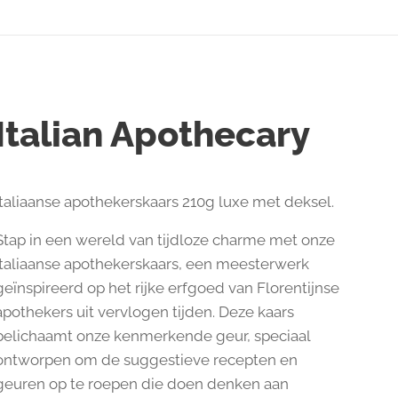
Italian Apothecary
Italiaanse apothekerskaars 210g luxe met deksel.
Stap in een wereld van tijdloze charme met onze
Italiaanse apothekerskaars,
een meesterwerk
geïnspireerd op het rijke erfgoed van Florentijnse
apothekers uit vervlogen tijden. Deze kaars
belichaamt onze kenmerkende geur, speciaal
ontworpen om de suggestieve recepten en
geuren op te roepen die doen denken aan