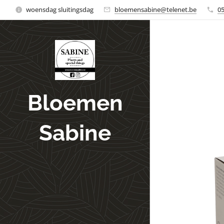
woensdag sluitingsdag
bloemensabine@telenet.be
0
Bloemen
Sabine