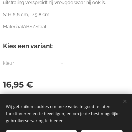
uitstraling verspreidt hij vreugde waar hij ook is.
S: H 6,6 cm, D 5,8 cm
MateriaalABS/Staal
Kies een variant:
kleur
16,95
€
Wij gebruiken cookies om onze website goed te laten
functioneren en te beveiligen, en om je de best mogelijke
© 2023 Alle rechten voorbehouden
gebruikerservaring te bieden.
Cookies